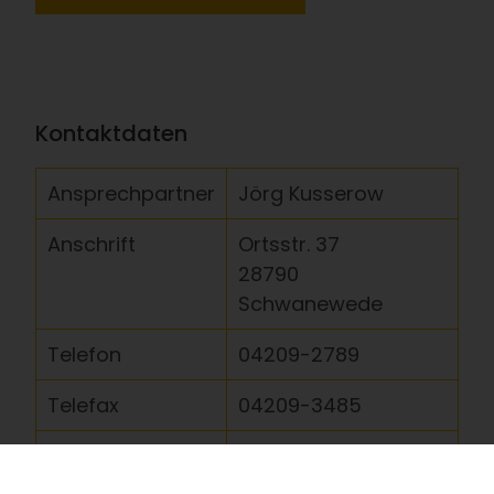
Kontaktdaten
Ansprechpartner
Jörg Kusserow
Anschrift
Ortsstr. 37
28790
Schwanewede
Telefon
04209-2789
Telefax
04209-3485
Internet
www.kusserow-
gartenbau.de