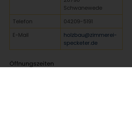
Schwanewede
Telefon
04209-5191
E-Mail
holzbau@zimmerei-
specketer.de
Öffnungszeiten
Es wurden keine Öffnungszeiten hinterlegt.