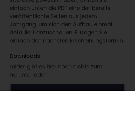
einfach unten die PDF eine der bereits
veröffentlichte Seiten aus jedem
Jahrgang, um sich den Aufbau einmal
detailiiert anzuschauen. Erfragen Sie
einfach den nächsten Erscheinungstermin.
Downloads
Leider gibt es hier noch nichts zum
herunterladen.