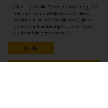
Ich willige in die Daten­verarbeitung, die
mit dem Versand dieses Formulars
verbunden ist, ein. Die diesbezügliche
Datenschutzerklärung
habe ich zuvor
zur Kenntnis genommen.*
Kontakt
Gewerbeverein Schwanewede e.V.
Ostlandstraße 59